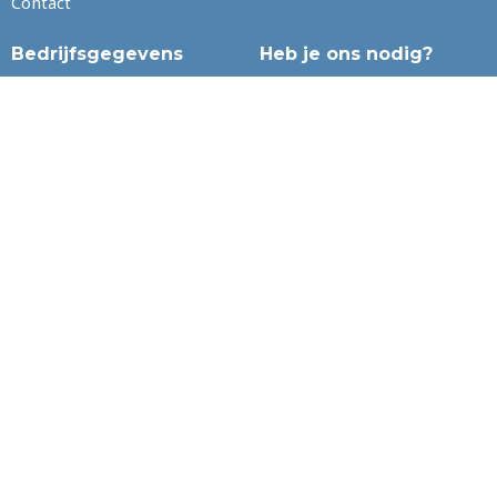
Contact
Bedrijfsgegevens
Heb je ons nodig?
Stuur ons een mail
info@levelheaded.nl
KVK: 80216463
Liever chatten?
BTW: NL003406913B41
Chat met ons!
Zoek
Algemene voorwaarden
Privacy
Cookies
Disclaimer
Copyright © 2021 Levelheaded | Powered by Levelheaded | Made
with love
♥