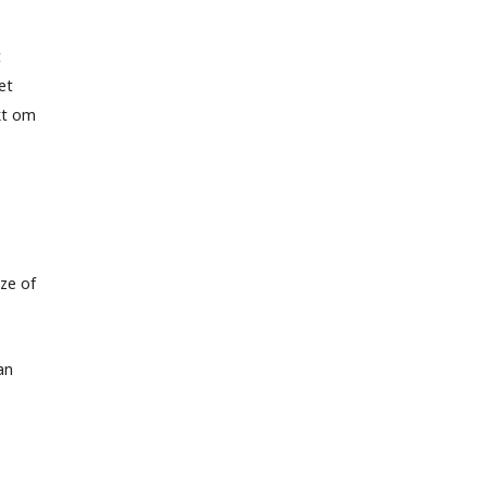
t
et
kt om
ze of
an