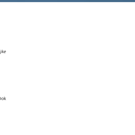
jke
Ook