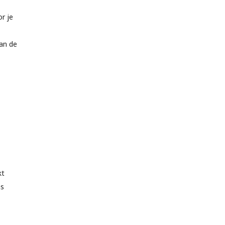
r je
van de
kt
ns