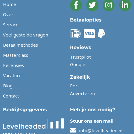
Home
Over
Betaalopties
Service
Veel gestelde vragen
Betaalmethodes
Reviews
Masterclass
Trustpilot
Google
Recensies
Vacatures
Zakelijk
Blog
Pers
Adverteren
Contact
Bedrijfsgegevens
Heb je ons nodig?
Stuur ons een mail
info@levelheaded.nl